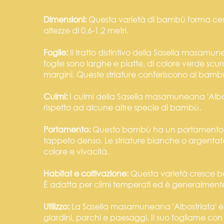
Dimensioni:
Questa varietà di bambù forma ces
altezze di 0,6-1,2 metri.
Foglie:
Il tratto distintivo della Sasella masamun
foglie sono larghe e piatte, di colore verde sc
margini. Queste striature conferiscono al bamb
Culmi:
I culmi della Sasella masamuneana 'Albost
rispetto ad alcune altre specie di bambù.
Portamento:
Questo bambù ha un portamento c
tappeto denso. Le striature bianche o argentat
colore e vivacità.
Habitat e coltivazione:
Questa varietà cresce be
È adatta per climi temperati ed è generalmente 
Utilizzo:
La Sasella masamuneana 'Albostriata' è
giardini, parchi e paesaggi. Il suo fogliame co