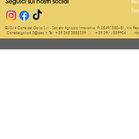
Seguici sui nostri social
Pri
Ter
©2024 Corte del Gallo S.r.l - Società Agricola Innovativa
PI 05497580281, Via Repoi
Cortedelgallo4.0@pec.it
Tel: +39 348 3885359 / +39 392 2589904
inf