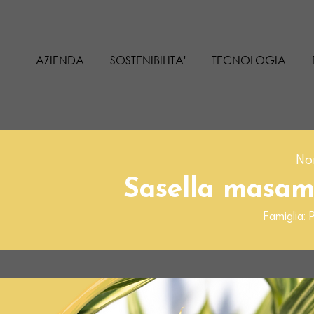
AZIENDA
SOSTENIBILITA'
TECNOLOGIA
Nom
Sasella masam
Famiglia: