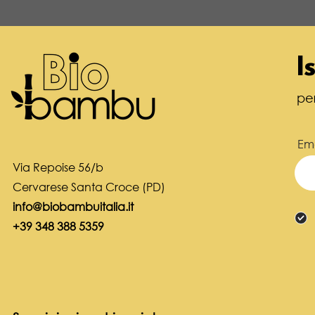
I
pe
Ema
Via Repoise 56/b
Cervarese Santa Croce (PD)
info@biobambuitalia.it
+39 348 388 5359