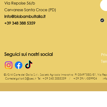
Via Repoise 56/b
Cervarese Santa Croce (PD)
info@biobambuitalia.it
+39 348 388 5359
Seguici sui nostri social
Pri
Ter
©2024 Corte del Gallo S.r.l - Società Agricola Innovativa
PI 05497580281, Via Repoi
Cortedelgallo4.0@pec.it
Tel: +39 348 3885359 / +39 392 2589904
inf