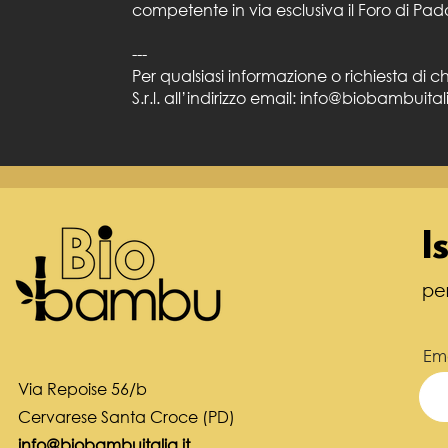
competente in via esclusiva il Foro di Pad
---
Per qualsiasi informazione o richiesta di c
S.r.l. all’indirizzo email:
info@biobambuitali
I
pe
Ema
Via Repoise 56/b
Cervarese Santa Croce (PD)
info@biobambuitalia.it