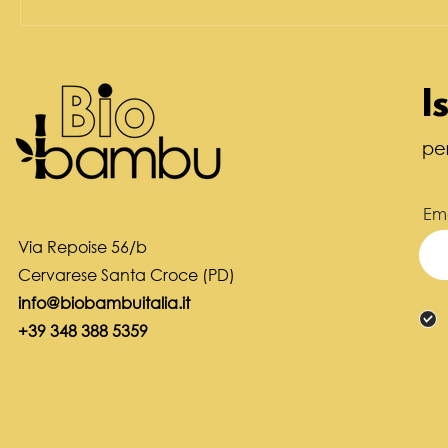
I
pe
Ema
Via Repoise 56/b
Cervarese Santa Croce (PD)
info@biobambuitalia.it
+39 348 388 5359