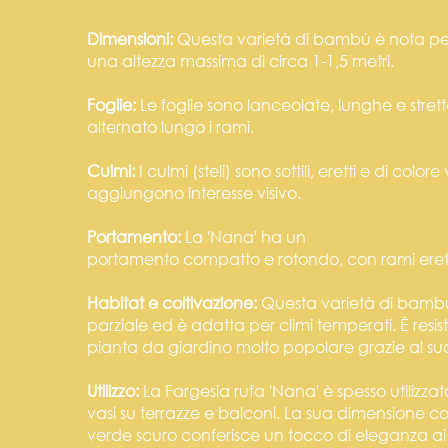
Dimensioni:
Questa varietà di bambù è nota per
una altezza massima di circa 1-1,5 metri.
Foglie:
Le foglie sono lanceolate, lunghe e strett
alternato lungo i rami.
Culmi:
I culmi (steli) sono sottili, eretti e di c
aggiungono interesse visivo.
Portamento:
La 'Nana' ha un
portamento compatto e rotondo, con rami eret
Habitat e coltivazione:
Questa varietà di bambù
parziale ed è adatta per climi temperati. È resis
pianta da giardino molto popolare grazie al suo
Utilizzo:
La Fargesia rufa 'Nana' è spesso utilizza
vasi su terrazze e balconi. La sua dimensione com
verde scuro conferisce un tocco di eleganza a