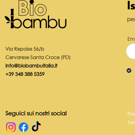
I
pe
Ema
Via Repoise 56/b
Cervarese Santa Croce (PD)
info@biobambuitalia.it
+39 348 388 5359
Seguici sui nostri social
Pri
Ter