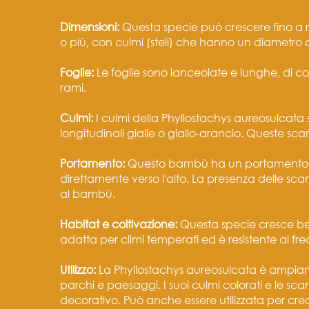
Dimensioni:
Questa specie può crescere fino a r
o più, con culmi (steli) che hanno un diametro d
Foglie:
Le foglie sono lanceolate e lunghe, di co
rami.
Culmi:
I culmi della Phyllostachys aureosulcata 
longitudinali gialle o giallo-arancio. Queste sc
Portamento:
Questo bambù ha un portamento er
direttamente verso l'alto. La presenza delle sc
al bambù.
Habitat e coltivazione:
Questa specie cresce ben
adatta per climi temperati ed è resistente al fr
Utilizzo:
La Phyllostachys aureosulcata è ampiam
parchi e paesaggi. I suoi culmi colorati e le s
decorativo. Può anche essere utilizzata per cre