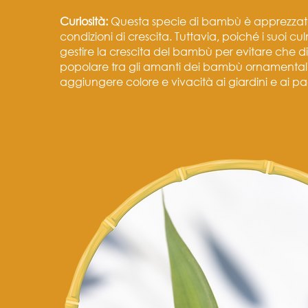
Curiosità:
Questa specie di bambù è apprezzata p
condizioni di crescita. Tuttavia, poiché i suoi c
gestire la crescita del bambù per evitare che di
popolare tra gli amanti dei bambù ornamentali, 
aggiungere colore e vivacità ai giardini e ai p