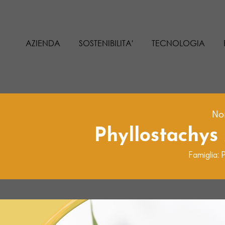
AZIENDA
SOSTENIBILITA'
TECNOLOGIA
Nom
Phyllostachys 
Famiglia: