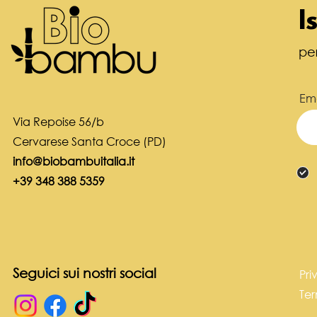
I
pe
Ema
Via Repoise 56/b
Cervarese Santa Croce (PD)
info@biobambuitalia.it
+39 348 388 5359
Seguici sui nostri social
Pri
Ter