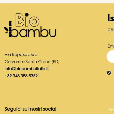
I
pe
Ema
Via Repoise 56/b
Cervarese Santa Croce (PD)
info@biobambuitalia.it
+39 348 388 5359
Seguici sui nostri social
Pri