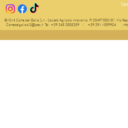
Ter
©2024 Corte del Gallo S.r.l - Società Agricola Innovativa
PI 05497580281, Via Repoi
Cortedelgallo4.0@pec.it
Tel: +39 348 3885359 / +39 392 2589904
inf