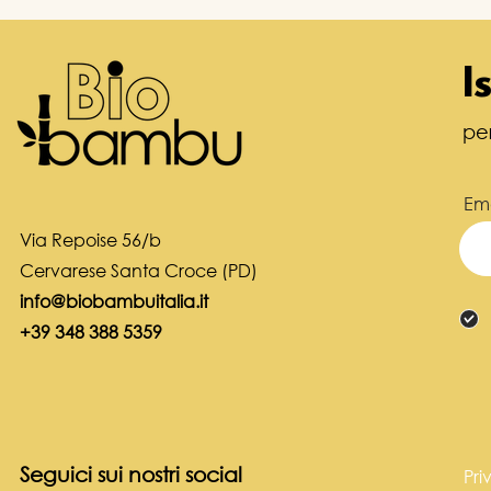
I
pe
Ema
Via Repoise 56/b
Cervarese Santa Croce (PD)
info@biobambuitalia.it
+39 348 388 5359
Seguici sui nostri social
Pri